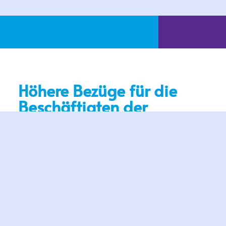
Höhere Bezüge für die
Beschäftigten der
Evangelisch-Lutherischen
Kirche in Bayern und ihrer
Diakonie ab Januar 2006
München, 6.10.2005 – Die rund 70.000
Beschäftigten der Evangelisch – Lutherischen
Kirche in Bayern und ihrer Diakonie werden ab
Januar 2006 um durchschnittlich 1,5 Prozent