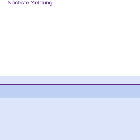
Nächste Meldung
aktuelle Entwicklung mehr.
resseverteiler
.