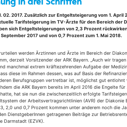
ung in drei Schritten
02. 2017. Zusätzlich zur Entgeltsteigerung vom 1. April 
tuelle Tarifsteigerung im TV-Ärzte für den Bereich der 
ben sich Entgeltsteigerungen von 2,3 Prozent rückwirken
. September 2017 und von 0,7 Prozent zum 1. Mai 2018.
rteilen werden Ärztinnen und Ärzte im Bereich der Diakon
emm, derzeit Vorsitzender der ARK Bayern. „Auch wir tragen
und manchmal extrem kräftezehrenden Aufgabe der Medizin
ass diese im Rahmen dessen, was auf Basis der Refinanzie
deren Berufsgruppen vertretbar ist, möglichst gut entlohnt
chdem die ARK Bayern bereits im April 2016 die Engelte für
atte, hat sie nun die zwischenzeitlich erfolgte Tarifsteige
ltsystem der Arbeitsvertragsrichtlinien (AVR) der Diakoni
,3, 2,0 und 0,7 Prozent kommen unter anderem noch die J
 den DienstgeberInnen getragenen Beiträge zur Betriebsrent
e Darmstadt (EZVK).