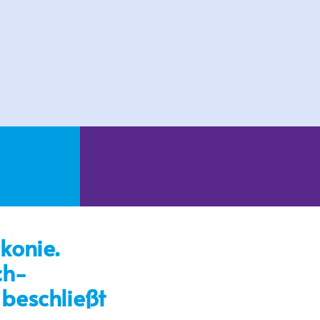
konie.
ch-
 beschließt