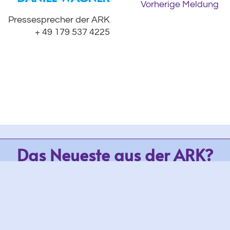
Vorherige Meldung
Pressesprecher der ARK
+ 49 179 537 4225
Das Neueste aus der ARK?
unseren News-Service eintragen. Dann verpassen Sie keine 
Kolleginnen der Medien empfehlen wir den Eintrag in den
P