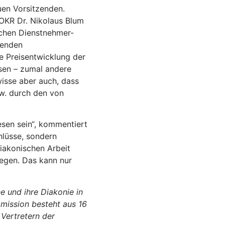
uen Vorsitzenden.
OKR Dr. Nikolaus Blum
schen Dienstnehmer-
henden
e Preisentwicklung der
sen – zumal andere
wisse aber auch, dass
w. durch den von
sen sein“, kommentiert
lüsse, sondern
iakonischen Arbeit
egen. Das kann nur
e und ihre Diakonie in
mmission besteht aus 16
 Vertretern der