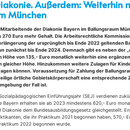
Diakonie. Außerdem: Weiterhin 
um München
 Mitarbeitende der Diakonie Bayern im Ballungsraum Mü
is 270 Euro mehr Gehalt. Die Arbeitsrechtliche Kommissi
 Verlängerung der ursprünglich bis Ende 2022 geltenden 
 nun zunächst bis Ende 2024. Demnach gibt es neben der 
n Höhe von 135,- Euro monatlich weiterhin eine ergänze
 gleicher Höhe. Hinzukommen weitere Zulagen für Kinder,
ragen können. Voraussetzung für Zahlung der Ballungsra
weilige örtliche Gebietskörperschaft eine entsprechende
mgebung der Fall ist.
ozialpädagogischen Einführungsjahr (SEJ) verdienen zukü
e Bayern erhalten sie ab 2023 mindestens 620,- Euro monat
d Diakonie dem Bundesausbildungsgesetz gleichgestellt. En
aktikanten, die ihr Praktikum 2021 begonnen haben, 570,- E
Praktikum 2022 begonnen wurde.