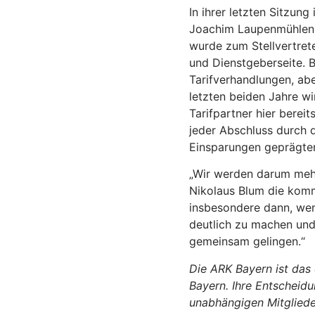
In ihrer letzten Sitzu
Joachim Laupenmühlen l
wurde zum Stellvertret
und Dienstgeberseite. 
Tarifverhandlungen, ab
letzten beiden Jahre w
Tarifpartner hier berei
jeder Abschluss durch 
Einsparungen geprägten
„Wir werden darum mehr
Nikolaus Blum die komm
insbesondere dann, wen
deutlich zu machen und
gemeinsam gelingen.“
Die ARK Bayern ist das 
Bayern. Ihre Entscheidu
unabhängigen Mitgliedern