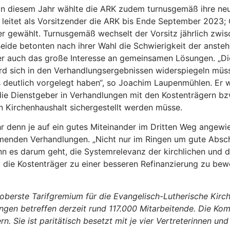
ng in diesem Jahr wählte die ARK zudem turnusgemäß ihre ne
eitet als Vorsitzender die ARK bis Ende September 2023; 
er gewählt. Turnusgemäß wechselt der Vorsitz jährlich zwi
Beide betonten nach ihrer Wahl die Schwierigkeit der anste
er auch das große Interesse an gemeinsamen Lösungen. „Di
ird sich in den Verhandlungsergebnissen widerspiegeln müs
ts deutlich vorgelegt haben“, so Joachim Laupenmühlen. Er 
die Dienstgeber in Verhandlungen mit den Kostenträgern bz
 Kirchenhaushalt sichergestellt werden müsse.
 denn je auf ein gutes Miteinander im Dritten Weg angewie
enden Verhandlungen. „Nicht nur im Ringen um gute Absch
n es darum geht, die Systemrelevanz der kirchlichen und d
 die Kostenträger zu einer besseren Refinanzierung zu bew
oberste Tarifgremium für die Evangelisch-Lutherische Kirch
ngen betreffen derzeit rund 117.000 Mitarbeitende. Die Ko
. Sie ist paritätisch besetzt mit je vier Vertreterinnen und