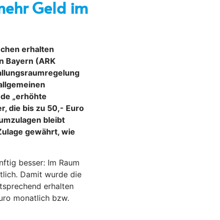
mehr Geld im
nchen erhalten
on Bayern (ARK
Ballungsraumregelung
„allgemeinen
nde „erhöhte
 die bis zu 50,- Euro
umzulagen bleibt
 Zulage gewährt, wie
nftig besser: Im Raum
lich. Damit wurde die
tsprechend erhalten
uro monatlich bzw.