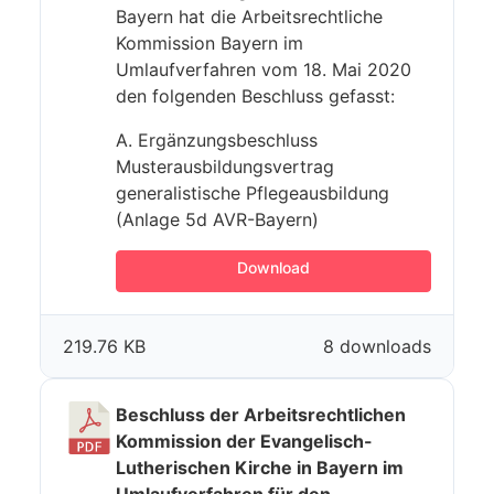
Bayern hat die Arbeitsrechtliche
Kommission Bayern im
Umlaufverfahren vom 18. Mai 2020
den folgenden Beschluss gefasst:
A. Ergänzungsbeschluss
Musterausbildungsvertrag
generalistische Pflegeausbildung
(Anlage 5d AVR-Bayern)
Download
219.76 KB
8 downloads
Beschluss der Arbeitsrechtlichen
Kommission der Evangelisch-
Lutherischen Kirche in Bayern im
Umlaufverfahren für den