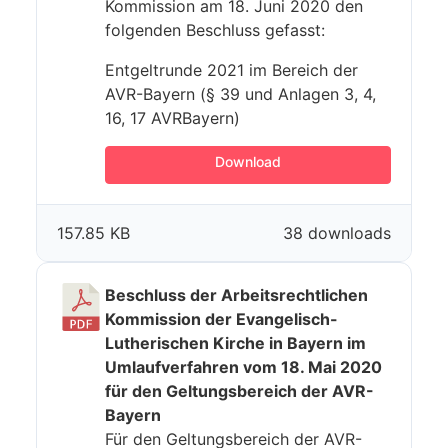
Kommission am 18. Juni 2020 den
folgenden Beschluss gefasst:
Entgeltrunde 2021 im Bereich der
AVR-Bayern (§ 39 und Anlagen 3, 4,
16, 17 AVRBayern)
Download
157.85 KB
38 downloads
Beschluss der Arbeitsrechtlichen
Kommission der Evangelisch-
Lutherischen Kirche in Bayern im
Umlaufverfahren vom 18. Mai 2020
für den Geltungsbereich der AVR-
Bayern
Für den Geltungsbereich der AVR-