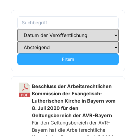
Filtern
Beschluss der Arbeitsrechtlichen
Kommission der Evangelisch-
Lutherischen Kirche in Bayern vom
8. Juli 2020 für den
Geltungsbereich der AVR-Bayern
Für den Geltungsbereich der AVR-
Bayern hat die Arbeitsrechtliche