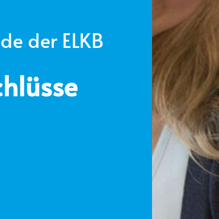
nde der ELKB
hlüsse