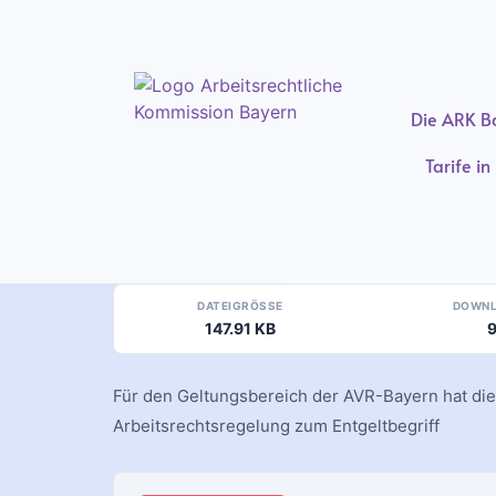
Inhalt
springen
Die ARK B
Tarife i
DATEIGRÖSSE
DOWN
147.91 KB
Für den Geltungsbereich der AVR-Bayern hat die
Arbeitsrechtsregelung zum Entgeltbegriff