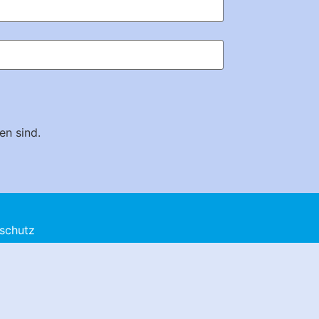
en sind.
schutz
ssum
refreiheitserklärung
te: Die Blaue Maschine,