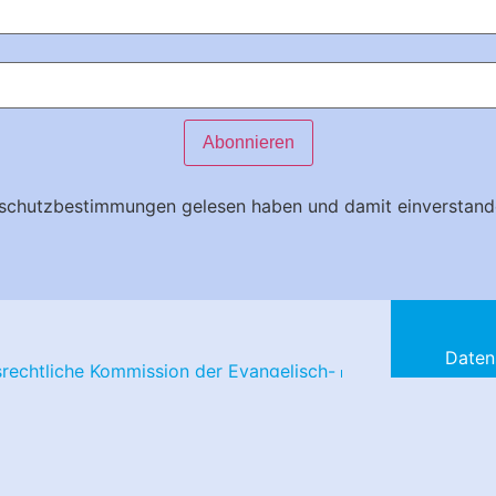
tenschutzbestimmungen gelesen haben und damit einverstand
Daten
srechtliche Kommission der Evangelisch-
Impre
ischen Kirche in Bayern
Barrie
ina-von-Bora-Straße 11-13
Websi
 München
+ 49 89 5595 0
Hof