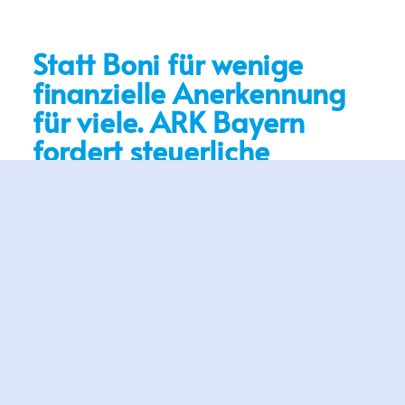
Statt Boni für wenige
finanzielle Anerkennung
für viele. ARK Bayern
fordert steuerliche
Erleichterungen für
systemrelevante Berufe
Nürnberg/München, 3. April 2020 Nicht nur
Applaus, sondern eine spürbare finanzielle
Anerkennung für systemrelevante Berufe hat
die Arbeitsrechtlichen Kommission von Kirche
und Diakonie in Bayern (ARK) jetzt gefordert.
Der Vorsitzende, Dr. Günther Bauer: „Wenn
Erzieher, Erzieherinnen, Mitarbeitende in der
Pflege dem Bundestag standing ovations Wert